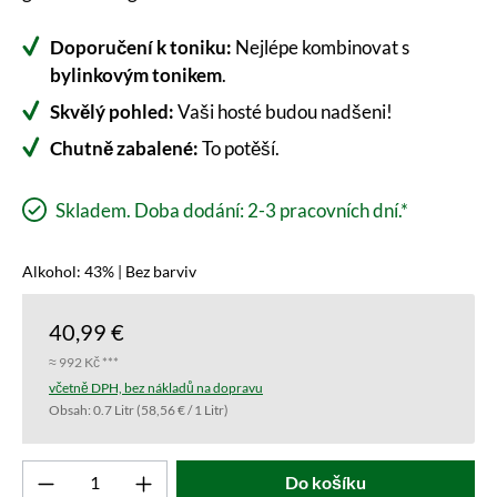
Doporučení k toniku:
Nejlépe kombinovat s
bylinkovým tonikem
.
Skvělý pohled:
Vaši hosté budou nadšeni!
Chutně zabalené:
To potěší.
Skladem. Doba dodání: 2-3 pracovních dní.*
Alkohol: 43% | Bez barviv
40,99 €
≈ 992 Kč ***
včetně DPH, bez nákladů na dopravu
Obsah:
0.7 Litr
(58,56 € / 1 Litr)
Produkt počet: Zadejte požadovanou hodnotu 
Do košíku