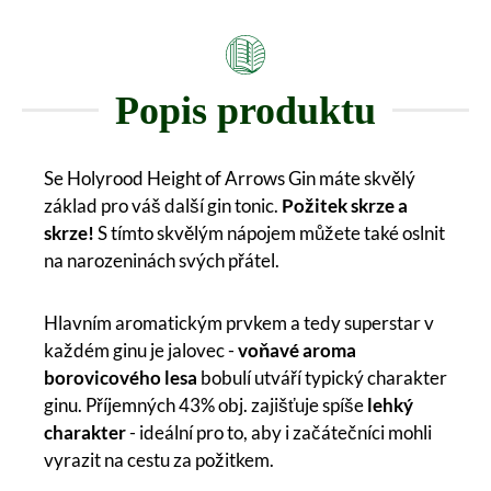
Popis produktu
Se Holyrood Height of Arrows Gin máte skvělý
základ pro váš další gin tonic.
Požitek skrze a
skrze!
S tímto skvělým nápojem můžete také oslnit
na narozeninách svých přátel.
Hlavním aromatickým prvkem a tedy superstar v
každém ginu je jalovec -
voňavé aroma
borovicového lesa
bobulí utváří typický charakter
ginu. Příjemných 43% obj. zajišťuje spíše
lehký
charakter
- ideální pro to, aby i začátečníci mohli
vyrazit na cestu za požitkem.