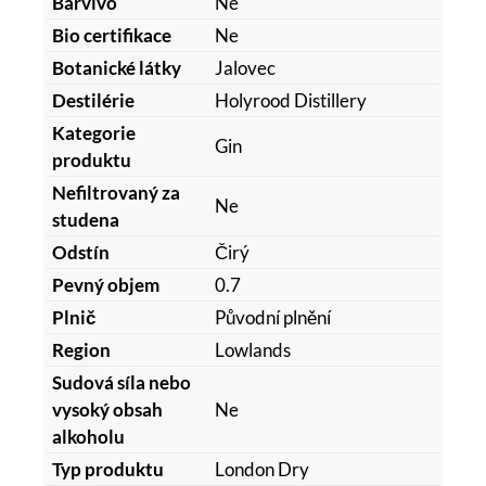
Barvivo
Ne
Bio certifikace
Ne
Botanické látky
Jalovec
Destilérie
Holyrood Distillery
Kategorie
Gin
produktu
Nefiltrovaný za
Ne
studena
Odstín
Čirý
Pevný objem
0.7
Plnič
Původní plnění
Region
Lowlands
Sudová síla nebo
vysoký obsah
Ne
alkoholu
Typ produktu
London Dry