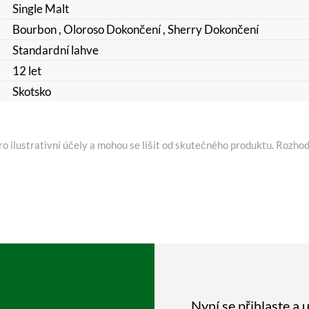
Single Malt
Bourbon
, Oloroso Dokončení
, Sherry Dokončení
Standardní lahve
12 let
Skotsko
o ilustrativní účely a mohou se lišit od skutečného produktu. Rozhod
Nyní se přihlaste a