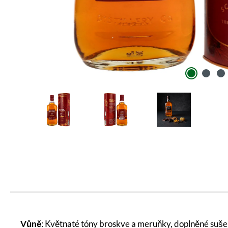
Vůně
: Květnaté tóny broskve a meruňky, doplněné suš