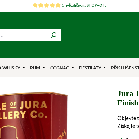
5 hvězdiček na SHOPVOTE
Á WHISKY
RUM
COGNAC
DESTILÁTY
PŘÍSLUŠENS
Jura 1
Finish
Objevte t
Získejte 