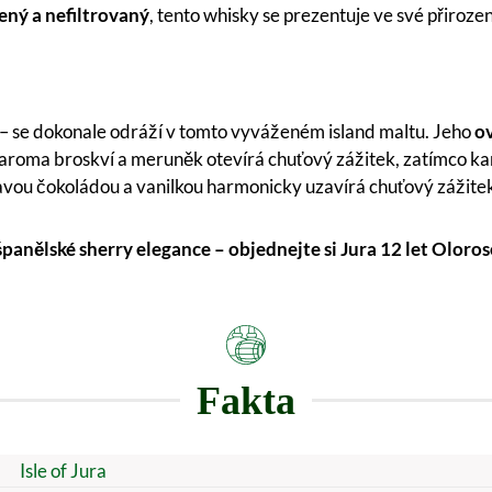
ný a nefiltrovaný
, tento whisky se prezentuje ve své přiroz
le – se dokonale odráží v tomto vyváženém island maltu. Jeho
o
 aroma broskví a meruněk otevírá chuťový zážitek, zatímco k
mavou čokoládou a vanilkou harmonicky uzavírá chuťový zážite
panělské sherry elegance – objednejte si Jura 12 let Oloroso
Fakta
Isle of Jura