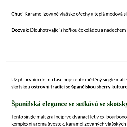
Chuť
: Karamelizované vlašské ořechy a teplá medová s
Dozvuk
: Dlouhotrvající s hořkou čokoládou a nádechem 
Už při prvním dojmu fascinuje tento měděný single malt 
skotskou ostrovní tradici se španělskou sherry kultur
Španělská elegance se setkává se skot
Tento single malt zral nejprve dvanáct let v ex-bourbon
komplexní aroma švestek, karamelizovaných vlašských ořec