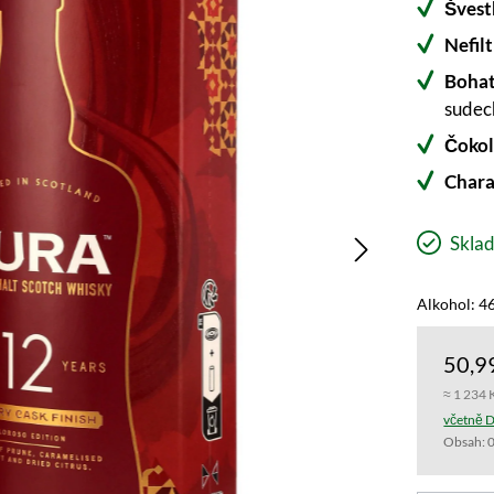
Švest
Nefil
Bohat
sudec
Čokol
Chara
Sklad
Alkohol: 46
50,9
≈ 1 234 
včetně D
Obsah:
0