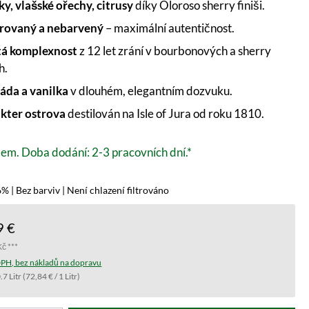
ky, vlašské ořechy, citrusy
díky Oloroso sherry finiši.
trovaný a nebarvený
– maximální autentičnost.
á komplexnost
z 12 let zrání v bourbonových a sherry
h.
áda a vanilka
v dlouhém, elegantním dozvuku.
kter ostrova
destilován na Isle of Jura od roku 1810.
em. Doba dodání: 2-3 pracovních dní.*
% | Bez barviv | Není chlazení filtrováno
9 €
Kč ***
PH, bez nákladů na dopravu
.7 Litr
(72,84 € / 1 Litr)