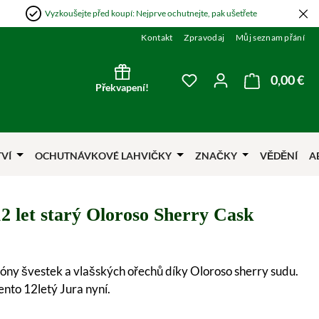
Vyzkoušejte před koupí: Nejprve ochutnejte, pak ušetřete
Kontakt
Zpravodaj
Můj seznam přání
0,00 €
Nák
Máte 0 položky v sezna
Překvapení!
TVÍ
OCHUTNÁVKOVÉ LAHVIČKY
ZNAČKY
VĚDĚNÍ
A
2 let starý Oloroso Sherry Cask
óny švestek a vlašských ořechů díky Oloroso sherry sudu.
tento 12letý Jura nyní.