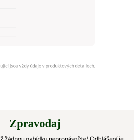
ující jsou vždy údaje v produktových detailech.
Zpravodaj
 už žádnou nabídku nepropásněte! Odhlášení je