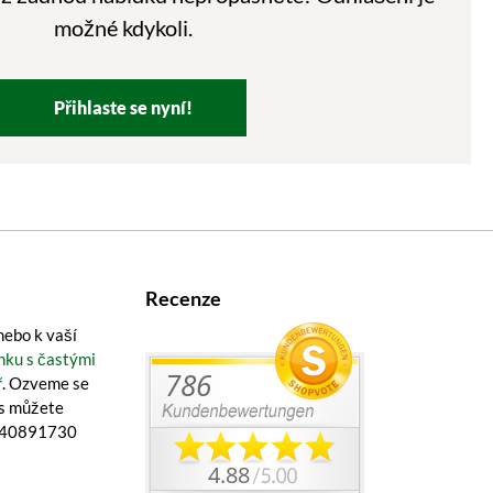
možné kdykoli.
Přihlaste se nyní!
Recenze
ebo k vaší
nku s častými
ř
. Ozveme se
ás můžete
1 40891730