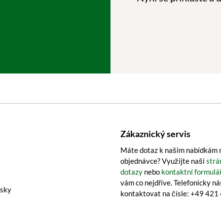
Zákaznický servis
Máte dotaz k našim nabídkám n
objednávce? Využijte naši
strá
dotazy
nebo
kontaktní formulá
vám co nejdříve. Telefonicky n
isky
kontaktovat na čísle: +49 42