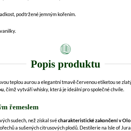
ladkost, podtržené jemným kořením.
vanilky.
Popis produktu
svou teplou aurou a elegantní tmavě červenou etiketou se zlat
ou
, čímž vytváří whisky, která je ideální pro společné chvíle.
ským řemeslem
ových sudech, než získal své
charakteristické zakončení v Ol
hů a sušených citrusových plodů. Destilerie na Isle of Jura, 