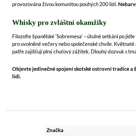
provozována živou komunitou pouhých 200 lidí.
Nebarve
Whisky pro zvláštní okamžiky
Filozofie španělské 'Sobremesa' – útulné setkání po jíd
pro uvolněné večery nebo společenské chvíle. Květnaté
patře zajišťují plný chuťový zážitek. Dlouhý dozvuk s t
Objevte jedinečné spojení skotské ostrovní tradice a š
lidi.
Značka