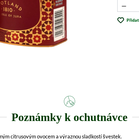
Produk
Přida
Poznámky k ochutnávce
eným citrusovým ovocem a výraznou sladkostí švestek.