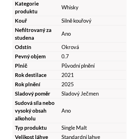
Kategorie
Whisky
produktu
Kouř
Silně kouřový
Nefiltrovaný za
Ano
studena
Odstín
Okrová
Pevný objem
0.7
Plnič
Původní plnění
Rok destilace
2021
Rok plnění
2025
Sladový poměr
Sladový Ječmen
Sudová síla nebo
vysoký obsah
Ano
alkoholu
Typ produktu
Single Malt
Velikost láhve
Standardní lahve