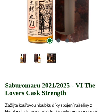
Saburomaru 2021/2025 - VI The
Lovers Cask Strength
Zažijte kouřovou hloubku díky spojení rašeliny z
Highland a Islay v síle sudu. Získejte tento japonský