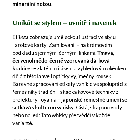
minerální notou
.
Unikát se stylem – uvnitř i navenek
Etiketa zobrazuje uměleckou ilustraci ve stylu
Tarotové karty 'Zamilovaní' – na krémovém
podkladu s jemnými černými linkami.
Tmavá,
červenohnědo-černě vzorovaná dárková
krabice
se zlatým nápisem a výhledovým okénkem
dělá z této lahve i opticky výjimečný kousek.
Barevné zpracování etikety vzniklo ve spolupráci s
řemeslníky tradiční Takaoka kovové techniky z
prefektury Toyama –
japonské řemeslné umění se
setkává s kulturou whisky
. Čistá, s kapkou vody
nebo na led: Tato whisky přesvědčí v každé
variantě.