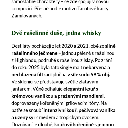
samostatné charaktery – se zde spojují v novou
kompozici. Přesně podle motivu Tarotové karty
Zamilovaných.
Dvě rašelinné duše, jedna whisky
Destiláty pocházejí z let 2020 a 2021, obě ze
silně
rašelinného ječmene
– jednou pálené s rašelinou
z Highlandu, podruhé s rašelinou z Islay. Po zrání
do roku 2025 byla tato single malt
nebarvená a
nechlazená filtrací
plněna
v síle sudu 59 % obj.
.
Ve sklenici se představuje světle zlatavým
jantarem. Vůně odhaluje
elegantní kouř s
krémovou vanilkou a praženými mandlemi
,
doprovázený kořeněnými grilovacími tóny. Na
patře se snoubí
intenzivní kouř, pečivová vanilka
a uzený sýr
s medem a tropickým ovocem.
Doznívání je dlouhé,
kouřově kořeněné s jemnou