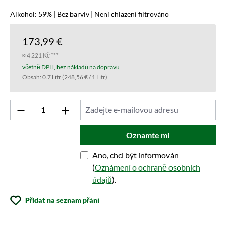
Alkohol: 59% | Bez barviv | Není chlazení filtrováno
173,99 €
≈ 4 221 Kč ***
včetně DPH, bez nákladů na dopravu
Obsah:
0.7 Litr
(248,56 € / 1 Litr)
Oznamte mi
Ano, chci být informován
(
Oznámení o ochraně osobních
údajů
).
Přidat na seznam přání