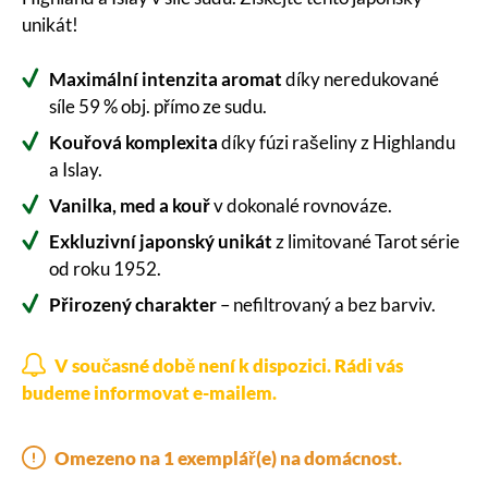
unikát!
Maximální intenzita aromat
díky neredukované
síle 59 % obj. přímo ze sudu.
Kouřová komplexita
díky fúzi rašeliny z Highlandu
a Islay.
Vanilka, med a kouř
v dokonalé rovnováze.
Exkluzivní japonský unikát
z limitované Tarot série
od roku 1952.
Přirozený charakter
– nefiltrovaný a bez barviv.
V současné době není k dispozici. Rádi vás
budeme informovat e-mailem.
Omezeno na 1 exemplář(e) na domácnost.