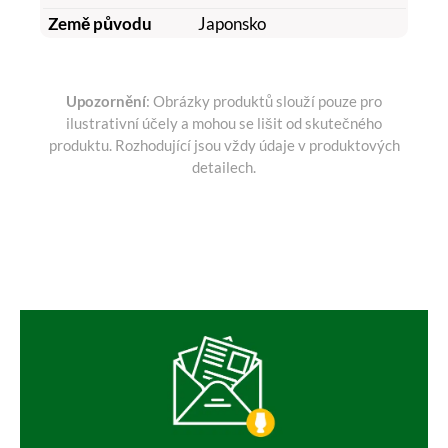
Země původu
Japonsko
Upozornění
: Obrázky produktů slouží pouze pro
ilustrativní účely a mohou se lišit od skutečného
produktu. Rozhodující jsou vždy údaje v produktových
detailech.