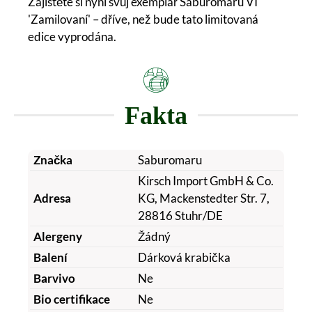
Zajistěte si nyní svůj exemplář Saburomaru VI
'Zamilovaní' – dříve, než bude tato limitovaná
edice vyprodána.
Fakta
Značka
Saburomaru
Kirsch Import GmbH & Co.
Adresa
KG, Mackenstedter Str. 7,
28816 Stuhr/DE
Alergeny
Žádný
Balení
Dárková krabička
Barvivo
Ne
Bio certifikace
Ne