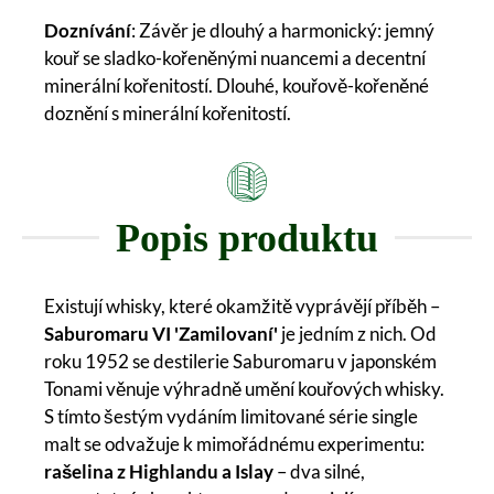
Doznívání
: Závěr je dlouhý a harmonický: jemný
kouř se sladko-kořeněnými nuancemi a decentní
minerální kořenitostí. Dlouhé, kouřově-kořeněné
doznění s minerální kořenitostí.
Popis produktu
Existují whisky, které okamžitě vyprávějí příběh –
Saburomaru VI 'Zamilovaní'
je jedním z nich. Od
roku 1952 se destilerie Saburomaru v japonském
Tonami věnuje výhradně umění kouřových whisky.
S tímto šestým vydáním limitované série single
malt se odvažuje k mimořádnému experimentu:
rašelina z Highlandu a Islay
– dva silné,