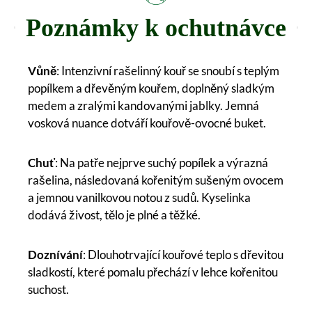
Poznámky k ochutnávce
Vůně
: Intenzivní rašelinný kouř se snoubí s teplým
popílkem a dřevěným kouřem, doplněný sladkým
medem a zralými kandovanými jablky. Jemná
vosková nuance dotváří kouřově-ovocné buket.
Chuť
: Na patře nejprve suchý popílek a výrazná
rašelina, následovaná kořenitým sušeným ovocem
a jemnou vanilkovou notou z sudů. Kyselinka
dodává živost, tělo je plné a těžké.
Doznívání
: Dlouhotrvající kouřové teplo s dřevitou
sladkostí, které pomalu přechází v lehce kořenitou
suchost.