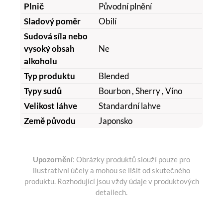
Plnič
Původní plnění
Sladový poměr
Obilí
Sudová síla nebo
vysoký obsah
Ne
alkoholu
Typ produktu
Blended
Typy sudů
Bourbon
, Sherry
, Víno
Velikost láhve
Standardní lahve
Země původu
Japonsko
Upozornění
: Obrázky produktů slouží pouze pro
ilustrativní účely a mohou se lišit od skutečného
produktu. Rozhodující jsou vždy údaje v produktových
detailech.