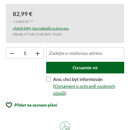
82,99 €
≈ 2 009 Kč ***
včetně DPH, bez nákladů na dopravu
Obsah:
0.7 Litr
(118,56 € / 1 Litr)
Oznamte mi
Ano, chci být informován
(
Oznámení o ochraně osobních
údajů
).
Přidat na seznam přání