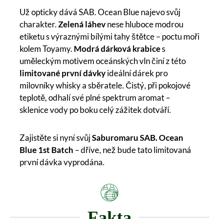
Už opticky dává SAB. Ocean Blue najevo svůj
charakter.
Zelená láhev
nese hluboce modrou
etiketu s výraznými bílými tahy štětce – poctu moři
kolem Toyamy.
Modrá dárková krabice
s
uměleckým motivem oceánských vln činí z této
limitované první dávky
ideální dárek pro
milovníky whisky a sběratele. Čistý, při pokojové
teplotě, odhalí své plné spektrum aromat –
sklenice vody po boku celý zážitek dotváří.
Zajistěte si nyní svůj
Saburomaru SAB. Ocean
Blue 1st Batch
– dříve, než bude tato limitovaná
první dávka vyprodána.
Fakta