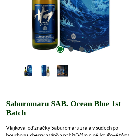
Saburomaru SAB. Ocean Blue 1st
Batch
Vlajková loď značky Saburomaru zrála v sudech po
bourbonu, sherry a víně a nabízí Vám plné, kouřové tóny.