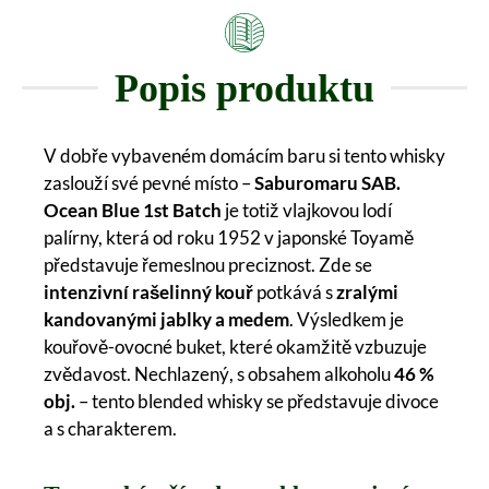
Popis produktu
V dobře vybaveném domácím baru si tento whisky
zaslouží své pevné místo –
Saburomaru SAB.
Ocean Blue 1st Batch
je totiž vlajkovou lodí
palírny, která od roku 1952 v japonské Toyamě
představuje řemeslnou preciznost. Zde se
intenzivní rašelinný kouř
potkává s
zralými
kandovanými jablky a medem
. Výsledkem je
kouřově-ovocné buket, které okamžitě vzbuzuje
zvědavost. Nechlazený, s obsahem alkoholu
46 %
obj.
– tento blended whisky se představuje divoce
a s charakterem.