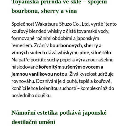
Toyamská příroda ve skle – spojení
bourbonu, sherry a vína
Společnost Wakatsuru Shuzo Co., Ltd. vyrábí tento
kouřový blended whisky z čisté toyamské vody,
formované ročními obdobími a japonským
řemeslem. Zrání v
bourbonových, sherry a
vínných sudech
dává whiskymu
plné, silné tělo
:
Na patře pocítíte suchý popel a výraznou rašelinu,
následované
kořenitým sušeným ovocem a
jemnou vanilkovou notou
. Živá kyselost udržuje
rovnováhu. Doznívání je dlouhé, teplé a kouřové,
končící lehce kořenitou suchostí – komplexní až do
posledního doušku.
Námořní estetika potkává japonské
destilační umění