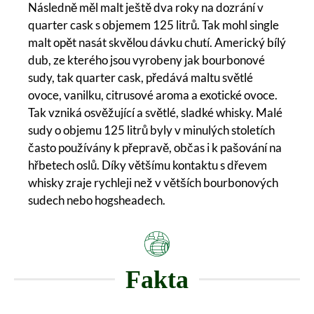
Následně měl malt ještě dva roky na dozrání v
quarter cask s objemem 125 litrů. Tak mohl single
malt opět nasát skvělou dávku chutí. Americký bílý
dub, ze kterého jsou vyrobeny jak bourbonové
sudy, tak quarter cask, předává maltu světlé
ovoce, vanilku, citrusové aroma a exotické ovoce.
Tak vzniká osvěžující a světlé, sladké whisky. Malé
sudy o objemu 125 litrů byly v minulých stoletích
často používány k přepravě, občas i k pašování na
hřbetech oslů. Díky většímu kontaktu s dřevem
whisky zraje rychleji než v větších bourbonových
sudech nebo hogsheadech.
Fakta