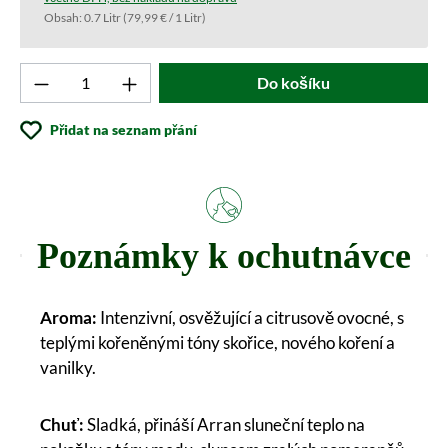
Obsah:
0.7 Litr
(79,99 € / 1 Litr)
Produkt počet: Zadejte požadovanou hodnotu 
Do košíku
Přidat na seznam přání
Poznámky k ochutnávce
Aroma:
Intenzivní, osvěžující a citrusově ovocné, s
teplými kořeněnými tóny skořice, nového koření a
vanilky.
Chuť:
Sladká, přináší Arran sluneční teplo na