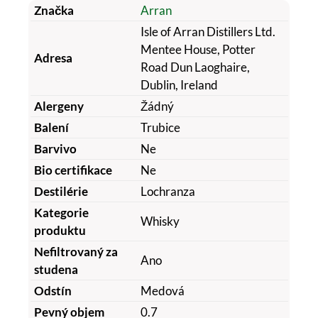
Značka
Arran
Isle of Arran Distillers Ltd.
Mentee House, Potter
Adresa
Road Dun Laoghaire,
Dublin, Ireland
Alergeny
Žádný
Balení
Trubice
Barvivo
Ne
Bio certifikace
Ne
Destilérie
Lochranza
Kategorie
Whisky
produktu
Nefiltrovaný za
Ano
studena
Odstín
Medová
Pevný objem
0.7