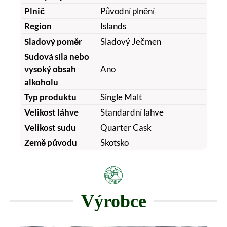
Plnič
Původní plnění
Region
Islands
Sladový poměr
Sladový Ječmen
Sudová síla nebo
vysoký obsah
Ano
alkoholu
Typ produktu
Single Malt
Velikost láhve
Standardní lahve
Velikost sudu
Quarter Cask
Země původu
Skotsko
Výrobce