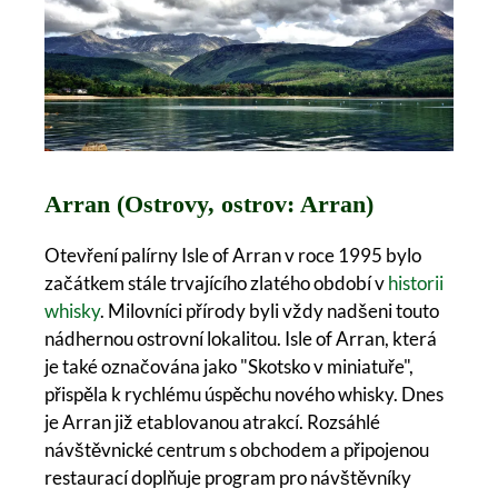
Arran (Ostrovy, ostrov: Arran)
Otevření palírny Isle of Arran v roce 1995 bylo
začátkem stále trvajícího zlatého období v
historii
whisky
. Milovníci přírody byli vždy nadšeni touto
nádhernou ostrovní lokalitou. Isle of Arran, která
je také označována jako "Skotsko v miniatuře",
přispěla k rychlému úspěchu nového whisky. Dnes
je Arran již etablovanou atrakcí. Rozsáhlé
návštěvnické centrum s obchodem a připojenou
restaurací doplňuje program pro návštěvníky