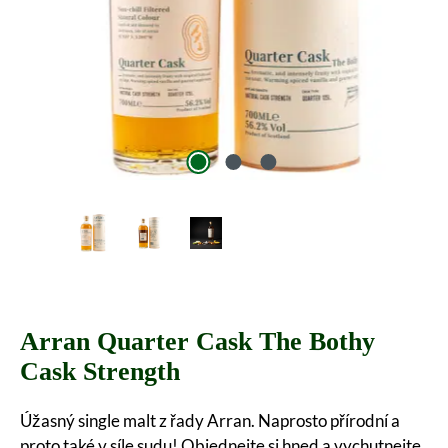
Arran Quarter Cask The Bothy
Cask Strength
Úžasný single malt z řady Arran. Naprosto přírodní a
proto také v síle sudu! Objednejte si hned a vychutnejte