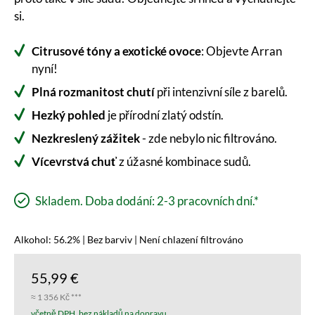
si.
Citrusové tóny a exotické ovoce
: Objevte Arran
nyní!
Plná rozmanitost chutí
při intenzivní síle z barelů.
Hezký pohled
je přírodní zlatý odstín.
Nezkreslený zážitek
- zde nebylo nic filtrováno.
Vícevrstvá chuť
z úžasné kombinace sudů.
Skladem. Doba dodání: 2-3 pracovních dní.*
Alkohol: 56.2% | Bez barviv | Není chlazení filtrováno
55,99 €
≈ 1 356 Kč ***
včetně DPH, bez nákladů na dopravu