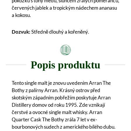
pokožku s tóny medu, sluncem zralých pomerančů,
červených jablek a tropickým nádechem ananasu
a kokosu.
Dozvuk:
Středně dlouhý a kořeněný.
Popis produktu
Tento single malt je znovu uvedením Arran The
Bothy z palírny Arran. Krásný ostrov před
skotským západním pobřežím poskytuje Arran
Distillery domov od roku 1995. Zde vznikají
čerstvé a ovocné single malt whisky. Arran
Quarter Cask The Bothy zrála 7 let v ex-
bourbonových sudech z amerického bílého dubu.