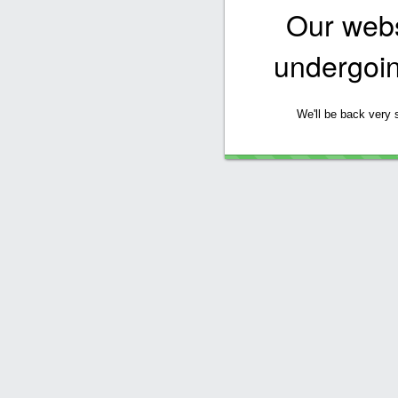
Our websi
undergoi
We'll be back very 