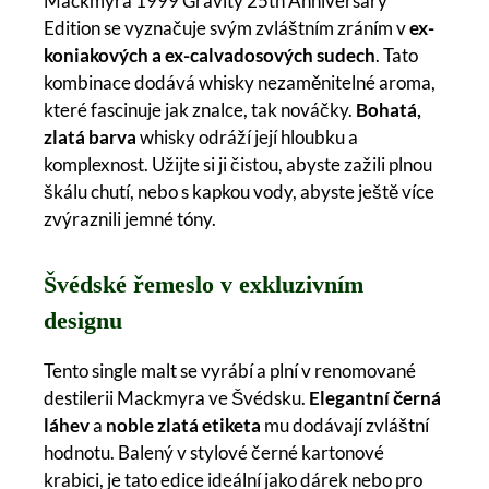
Mackmyra 1999 Gravity 25th Anniversary
Edition se vyznačuje svým zvláštním zráním v
ex-
koniakových a ex-calvadosových sudech
. Tato
kombinace dodává whisky nezaměnitelné aroma,
které fascinuje jak znalce, tak nováčky.
Bohatá,
zlatá barva
whisky odráží její hloubku a
komplexnost. Užijte si ji čistou, abyste zažili plnou
škálu chutí, nebo s kapkou vody, abyste ještě více
zvýraznili jemné tóny.
Švédské řemeslo v exkluzivním
designu
Tento single malt se vyrábí a plní v renomované
destilerii Mackmyra ve Švédsku.
Elegantní černá
láhev
a
noble zlatá etiketa
mu dodávají zvláštní
hodnotu. Balený v stylové černé kartonové
krabici, je tato edice ideální jako dárek nebo pro