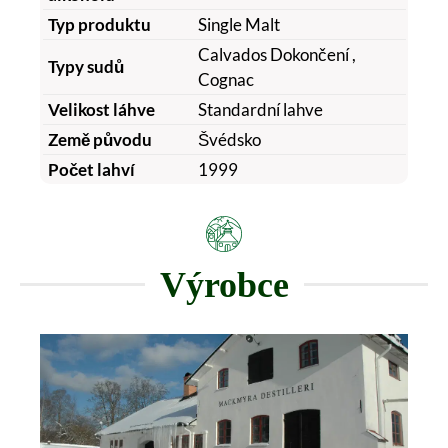
Typ produktu
Single Malt
Calvados Dokončení
,
Typy sudů
Cognac
Velikost láhve
Standardní lahve
Země původu
Švédsko
Počet lahví
1999
Výrobce