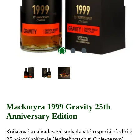
Mackmyra 1999 Gravity 25th
Anniversary Edition
Koňakové a calvadosové sudy daly této speciální edici k
25. výročí palírny její jedinečnou chuť. Objevte nyní.