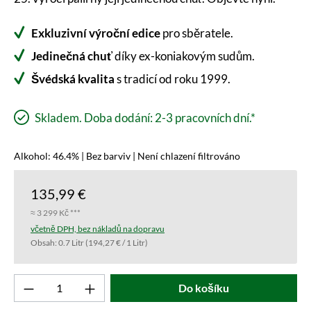
Exkluzivní výroční edice
pro sběratele.
Jedinečná chuť
díky ex-koniakovým sudům.
Švédská kvalita
s tradicí od roku 1999.
Skladem. Doba dodání: 2-3 pracovních dní.*
Alkohol: 46.4% | Bez barviv | Není chlazení filtrováno
135,99 €
≈ 3 299 Kč ***
včetně DPH, bez nákladů na dopravu
Obsah:
0.7 Litr
(194,27 € / 1 Litr)
Produkt počet: Zadejte požadovanou hodnotu 
Do košíku