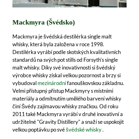
Mackmyra (Švédsko)
Mackmyra je švédská destilérka single malt
whisky, která byla založena v roce 1998.
Destilérka vyrábí podle skotských kvalitativních
standardů na svých pot stills od Forsyth's single
malt whisky. Díky své inovativnosti si švédský
výrobce whisky získal velkou pozornost a brzy si
vybudoval
mezinárodní
fanouškovskou základnu.
Velmi přístupný přístup Mackmyry s místními
materiály a odmítnutím umělého barvení whisky
činí Švédy zajímavou whisky značkou. Od roku
2011 také Mackmyra vyrábí v druhé inovativní a
udržitelné "Gravity Distillery" a snaží se uspokojit
velkou poptávku po své
švédské whisky
.