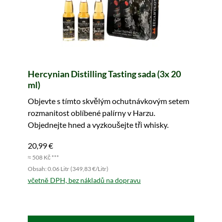
Hercynian Distilling Tasting sada (3x 20
ml)
Objevte s tímto skvělým ochutnávkovým setem
rozmanitost oblíbené palírny v Harzu.
Objednejte hned a vyzkoušejte tři whisky.
20,99 €
≈ 508 Kč ***
Obsah: 0.06 Litr (349,83 €/Litr)
včetně DPH, bez nákladů na dopravu