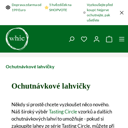
Doprava zdarma od
5 hvězdiček na
Vyzkoušejte před
Přeskočit na hlavní obsah
199 Euro
SHOPVOTE
koupí: Nejprve
ochutnejte, pak
ušetřete
Máte 0 položky v se
Nákupní
Ochutnávkové lahvičky
Ochutnávkové lahvičky
Někdy si prostě chcete vyzkoušet něco nového.
Náš široký výběr
Tasting Circle
vzorků a dalších
ochutnávkových lahví to umožňuje - pokud si
zakoupíte lahev ze série Tasting Circle, můžete při