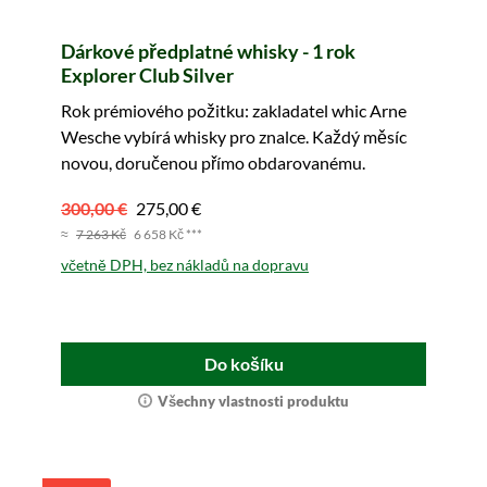
Dárkové předplatné whisky - 1 rok
Explorer Club Silver
Rok prémiového požitku: zakladatel whic Arne
Wesche vybírá whisky pro znalce. Každý měsíc
novou, doručenou přímo obdarovanému.
300,00 €
275,00 €
≈
7 263 Kč
6 658 Kč ***
včetně DPH, bez nákladů na dopravu
Do košíku
Všechny vlastnosti produktu