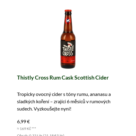
Thistly Cross Rum Cask Scottish Cider
Tropicky ovocný cider s tóny rumu, ananasu a
sladkých koření – zrající 6 měsíců v rumových
sudech. Vyzkoušejte nyní!
6,99 €
≈ 169 Kč ***
Obsah: 0.33 Litr (21,18 €/Litr)