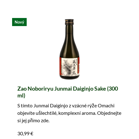
Nový
Zao Noboriryu Junmai Daiginjo Sake (300
ml)
S tímto Junmai Daiginjo z vzácné rýže Omachi
objevíte ušlechtilé, komplexní aroma. Objednejte
si jej přímo zde.
30,99 €