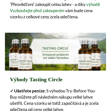
'Přesvědčení' zakoupit celou lahev - a díky
výhodě
Vyzkoušejte před zakoupením
vám bude cena
vzorku z celkové ceny zcela odečtena.
Výhody Tasting Circle
✓ Ušetřete peníze
: S výhodou Try-Before-You-
Buy můžete při následném nákupu velké lahve
ušetřit. Cena vzorku se totiž započítává a je zcela
odečtena od ceny velké lahve.