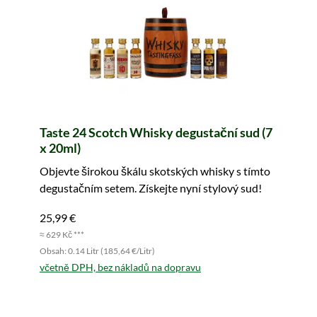
Taste 24 Scotch Whisky degustační sud (7
x 20ml)
Objevte širokou škálu skotských whisky s tímto
degustačním setem. Získejte nyní stylový sud!
25,99 €
≈ 629 Kč ***
Obsah: 0.14 Litr (185,64 €/Litr)
včetně DPH, bez nákladů na dopravu