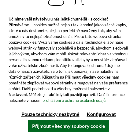
Skin Gin Tasting sada (3x50ml)
Učiníme vaši návštěvu u nás ještě chutnější - s cookies!
Nechte se okouzlit tímto vzrušujícím
Přiznáváme ... cookies možná nejsou tak lahodné jako vzácné kapky,
ochutnávkovým setem plným aromat a
které u nás dostanete, ale jsou perfektně navrženy tak, aby vám
chuťových nuancí. Nyní je čas jednat!
umožnily tu nejlepší zkušenost u nás. Proto tato webová stránka
používá cookies. Využíváme cookies a další technologie, aby naše
23,99 €
webové stránky fungovaly spolehlivě a bezpečně, abychom sledovali
jejich výkon, abychom vám mohli ukázat relevantní obsah a vhodnou,
≈ 581 Kč ***
personalizovanou reklamu, identifikovali chyby a neustále zlepšovali
Obsah: 0.15 Litr (159,93 €/Litr)
vaše uživatelské zkušenosti. Aby to fungovalo, shromažďujeme
včetně DPH, bez nákladů na dopravu
data o našich uživatelích a o tom, jak používají naše nabídky na
různých zařízeních. Kliknutím na
Přijmout všechny cookies
nám
pomáháte zlepšovat webové stránky a reagovat na vaše preference
a přání. Další podrobnosti a všechny možnosti naleznete v
Nastavení
. Můžete je také kdykoli později upravit. Další informace
Do košíku
naleznete v našem
prohlášení o ochraně osobních údajů.
Všechny vlastnosti produktu
Pouze technicky nezbytné
Konfigurovat
Přijmout všechny soubory cookie