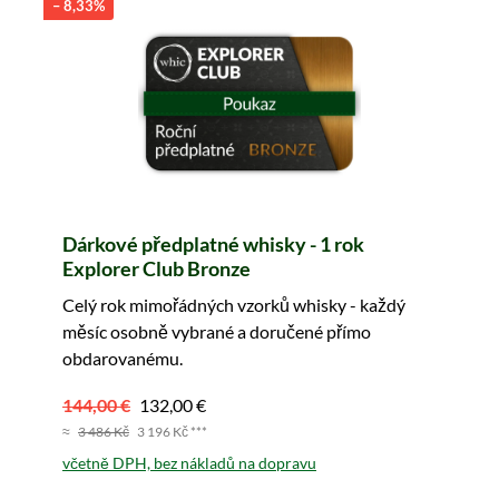
– 8,33%
Dárkové předplatné whisky - 1 rok
Explorer Club Bronze
Celý rok mimořádných vzorků whisky - každý
měsíc osobně vybrané a doručené přímo
obdarovanému.
144,00 €
132,00 €
≈
3 486 Kč
3 196 Kč ***
včetně DPH, bez nákladů na dopravu