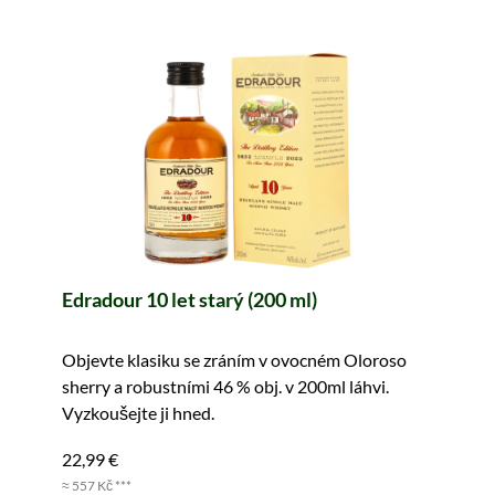
Edradour 10 let starý (200 ml)
Objevte klasiku se zráním v ovocném Oloroso
sherry a robustními 46 % obj. v 200ml láhvi.
Vyzkoušejte ji hned.
22,99 €
≈ 557 Kč ***