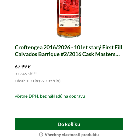
Croftengea 2016/2026 - 10 let starý First Fill
Calvados Barrique #2/2016 Cask Masters
(Brave New Spirits)
67,99 €
≈ 1 646 Kč ***
Obsah: 0.7 Litr (97,13 €/Litr)
včetně DPH, bez nákladů na dopravu
Do košíku
Všechny vlastnosti produktu