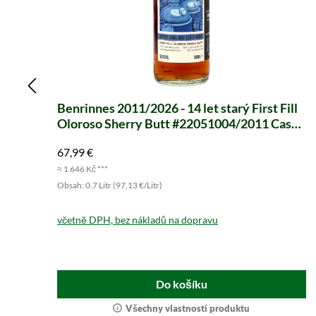
Benrinnes 2011/2026 - 14 let starý First Fill
Oloroso Sherry Butt #22051004/2011 Cask
Masters (Brave New Spirits)
67,99 €
≈ 1 646 Kč ***
Obsah: 0.7 Litr (97,13 €/Litr)
včetně DPH, bez nákladů na dopravu
Do košíku
Všechny vlastnosti produktu