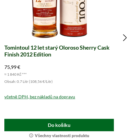
Tomintoul 12 let starý Oloroso Sherry Cask
Gl
Finish 2012 Edition
75,99 €
38
≈ 1 840 Kč ***
≈ 9
Obsah: 0.7 Litr (108,56 €/Litr)
Obs
včetně DPH, bez nákladů na dopravu
vč
Do košíku
Všechny vlastnosti produktu