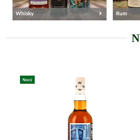
Whisky
Rum
N
Přeskočit produktovou galerii
Nový