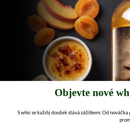
Objevte nové whi
S whic se každý doušek stává zážitkem: Od nováčka 
prom