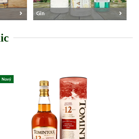
Gin
ic
Nový
Nov