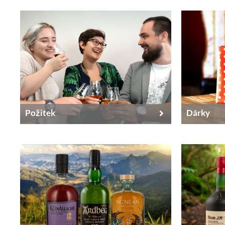
Požitek
Dárky