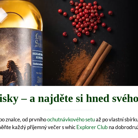
sky – a najděte si hned svého 
po znalce, od prvního
ochutnávkového setu
až po vlastní sbír
ěňte každý příjemný večer s whic
Explorer Club
na dobrodruž