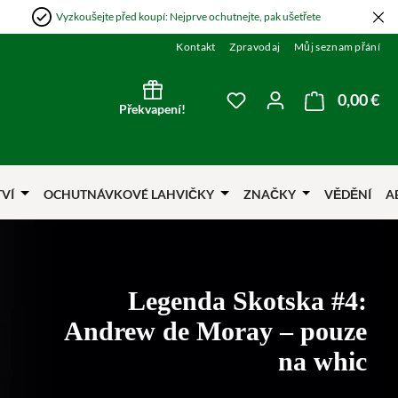
Vyzkoušejte před koupí: Nejprve ochutnejte, pak ušetřete
Kontakt
Zpravodaj
Můj seznam přání
0,00 €
Nák
Máte 0 položky v sezna
Překvapení!
TVÍ
OCHUTNÁVKOVÉ LAHVIČKY
ZNAČKY
VĚDĚNÍ
A
Legenda Skotska #4:
Andrew de Moray – pouze
na whic