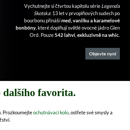
Vychutnejte si čtvrtou kapitolu série
Legenda
Skotska
: 13 let v prvoplňových sudech po
bourbonu přináší
med, vanilku a karamelové
bonbóny
, které doplňují světlé ovocné jádro Glen
Ord. Pouze
542 lahví
,
exkluzivně na whic
.
Objevte nyní
dalšího favorita.
ku. Prozkoumejte
ochutnávací kolo
, ostřete své smysly a
ství.